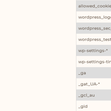
allowed_cooki
wordpress_log
wordpress_sec
wordpress_tes
wp-settings-*
wp-settings-ti
_ga
_gat_UA-*
_gcl_au
_gid