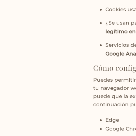
Cookies us
¿Se usan pa
legítimo en
Servicios d
Google Anal
Cómo configu
Puedes permitir,
tu navegador web
puede que la ex
continuación pu
Edge
Google Ch