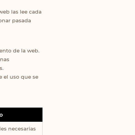
web las lee cada
ionar pasada
ento de la web.
unas
s.
e el uso que se
o
es necesarias