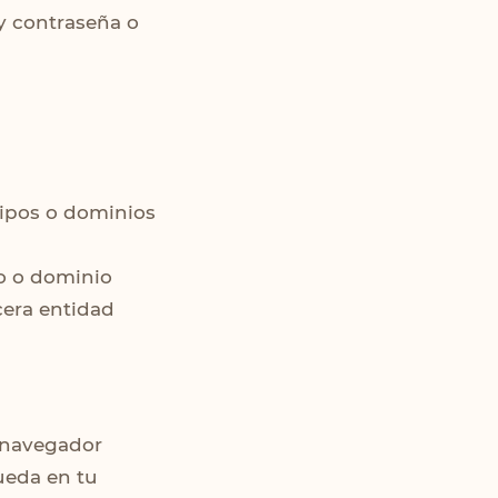
y contraseña o
uipos o dominios
po o dominio
cera entidad
u navegador
ueda en tu