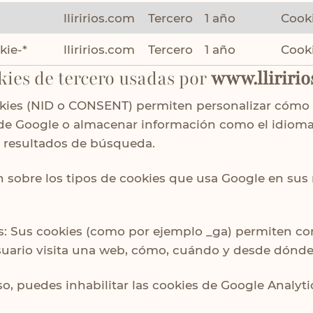
lliririos.com
Tercero
1 año
Cooki
kie-*
lliririos.com
Tercero
1 año
Cooki
kies de tercero usadas por
www.lliririo
okies (NID o CONSENT) permiten personalizar cómo
de Google o almacenar información como el idioma 
 resultados de búsqueda.
n
sobre los tipos de cookies que usa Google en sus 
s
: Sus cookies (como por ejemplo _ga) permiten con
uario visita una web, cómo, cuándo y desde dónde 
so, puedes inhabilitar las cookies de Google Analyt