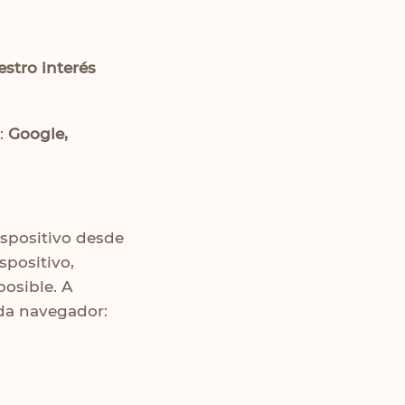
estro interés
b:
Google,
ispositivo desde
spositivo,
osible. A
da navegador: