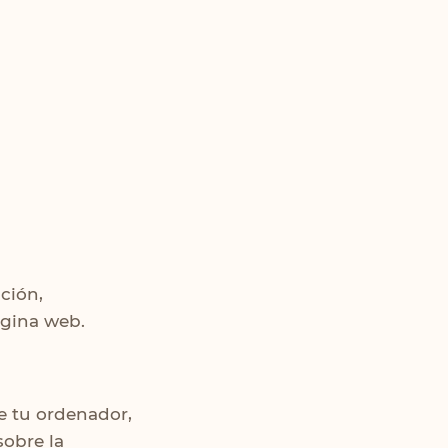
ción,
ágina web.
e tu ordenador,
sobre la