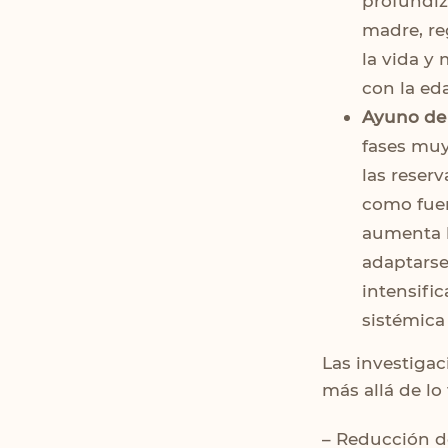
profundiz
madre, re
la vida y
con la ed
Ayuno de
fases muy
las reser
como fuent
aumenta l
adaptarse
intensifi
sistémica 
Las investiga
más allá de lo
– Reducción d