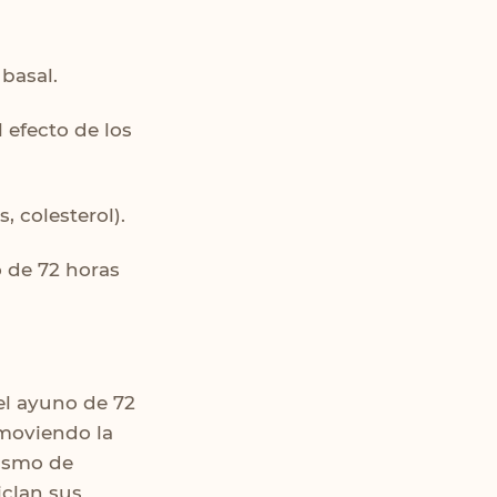
 basal.
 efecto de los
, colesterol).
 de 72 horas
el ayuno de 72
omoviendo la
nismo de
iclan sus