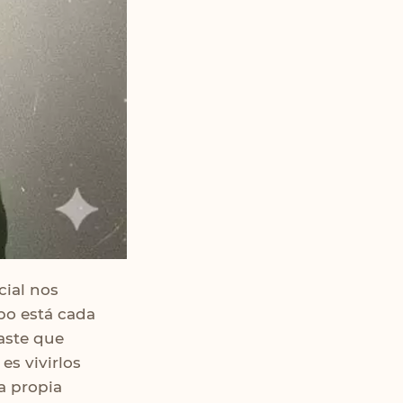
cial nos
po está cada
aste que
es vivirlos
a propia