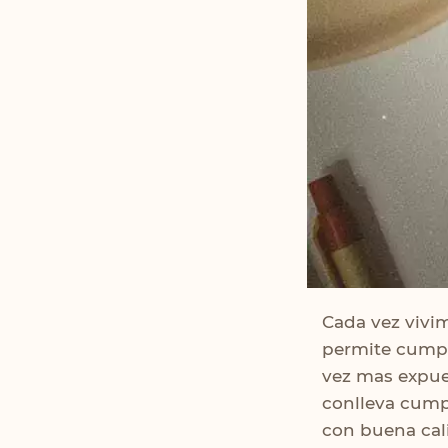
Cada vez vivim
permite cumpl
vez mas expue
conlleva cumpl
con buena cali