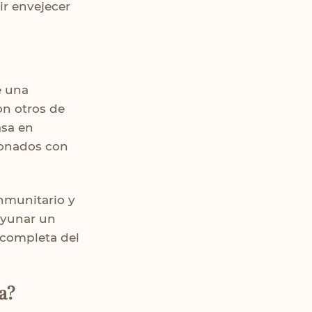
ir envejecer
e una
on otros de
asa en
ionados con
inmunitario y
 ayunar un
completa del
a?