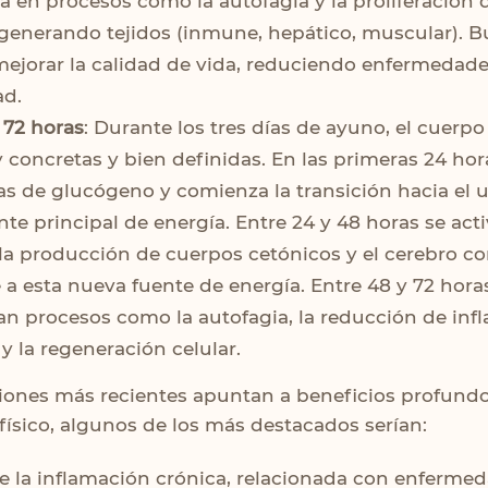
a en procesos como la autofagia y la proliferación 
generando tejidos (inmune, hepático, muscular). B
 mejorar la calidad de vida, reduciendo enfermedad
ad.
 72 horas
: Durante los tres días de ayuno, el cuerpo
 concretas y bien definidas. En las primeras 24 ho
vas de glucógeno y comienza la transición hacia el 
e principal de energía. Entre 24 y 48 horas se activ
a producción de cuerpos cetónicos y el cerebro c
 a esta nueva fuente de energía. Entre 48 y 72 hora
can procesos como la autofagia, la reducción de inf
y la regeneración celular.
ciones más recientes apuntan a beneficios profund
 físico, algunos de los más destacados serían:
e la inflamación crónica, relacionada con enferme