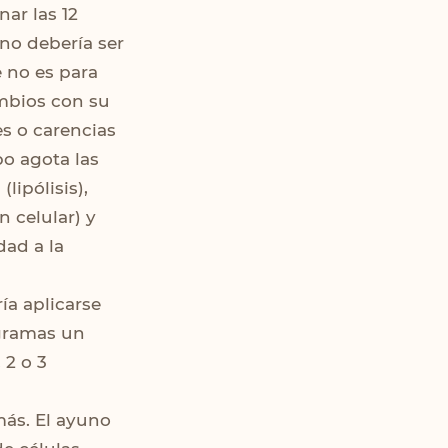
ar las 12
uno debería ser
 no es para
ambios con su
es o carencias
po agota las
lipólisis),
 celular) y
dad a la
ría aplicarse
ogramas un
 2 o 3
más. El ayuno