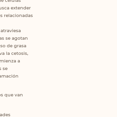
de células
usca extender
es relacionadas
 atraviesa
ras se agotan
uso de grasa
a la cetosis,
omienza a
s se
lamación
os que van
dades