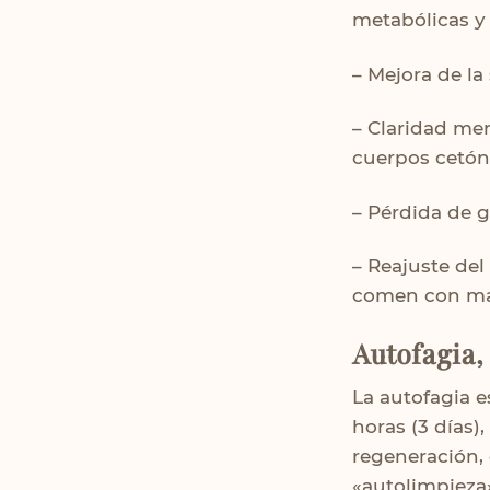
metabólicas y
– Mejora de la
– Claridad men
cuerpos cetón
– Pérdida de gr
– Reajuste de
comen con má
Autofagia,
La autofagia e
horas (3 días
regeneración,
«autolimpieza